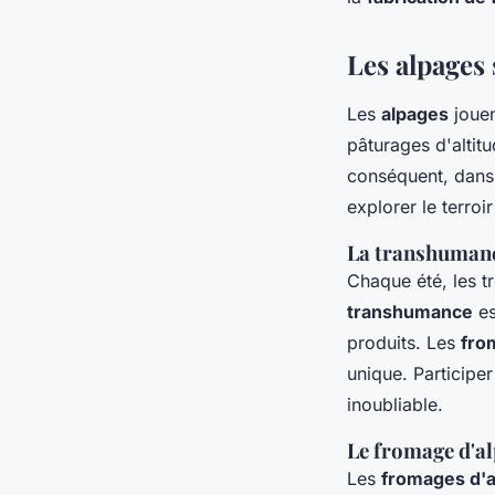
Les alpages
Les
alpages
jouen
pâturages d'altitu
conséquent, dans
explorer le terroir
La transhumance
Chaque été, les 
transhumance
es
produits. Les
fro
unique. Participe
inoubliable.
Le fromage d'al
Les
fromages d'