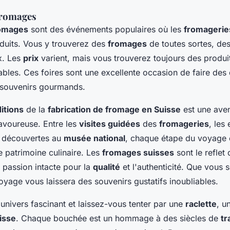
fromages
romages
sont des événements populaires où les
fromagerie
duits. Vous y trouverez des
fromages
de toutes sortes, des
x. Les
prix
varient, mais vous trouverez toujours des produ
nables. Ces foires sont une excellente occasion de faire des
s souvenirs gourmands.
ditions
de la
fabrication de fromage en Suisse
est une ave
savoureuse. Entre les
visites guidées
des
fromageries
, les
s découvertes au
musée national
, chaque étape du voyage 
e patrimoine culinaire. Les
fromages suisses
sont le reflet 
e passion intacte pour la
qualité
et l'authenticité. Que vous
oyage vous laissera des souvenirs gustatifs inoubliables.
univers fascinant et laissez-vous tenter par une
raclette
, u
isse
. Chaque bouchée est un hommage à des siècles de
tr