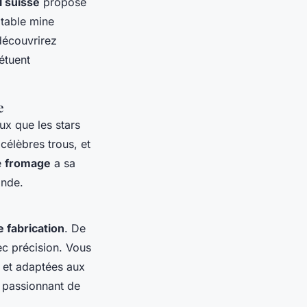
 suisse
propose
itable mine
découvrirez
étuent
e
ux que les stars
 célèbres trous, et
e
fromage
a sa
ande.
 fabrication
. De
ec précision. Vous
 et adaptées aux
 passionnant de