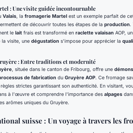
el : Une visite guidée incontournable
du
Valais
, la
fromagerie Martel
est un exemple parfait de cet
ermettent de découvrir toutes les étapes de la
production
.
ent le
lait
frais est transformé en
raclette valaisan
AOP, un 
 la visite, une
dégustation
s'impose pour apprécier la
qual
uyère : Entre traditions et modernité
uyère
, située dans le canton de Fribourg, offre une
démonst
processus de fabrication
du
Gruyère AOP
. Ce fromage sa
règles strictes garantissant son authenticité. En visitant, v
sans à l'œuvre et comprendre l'importance des
alpages
dans
s arômes uniques du Gruyère.
ional suisse : Un voyage à travers les f