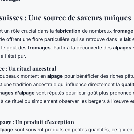
 suisses : Une source de saveurs uniques
t un rôle crucial dans la
fabrication
de nombreux
fromage
de offrent une flore particulière qui se retrouve dans le
lait
e
 le goût des
fromages
. Partir à la découverte des
alpages
s
 à l'état pur.
 : Un rituel ancestral
troupeaux montent en
alpage
pour bénéficier des riches pât
t une tradition ancestrale qui influence directement la
quali
mages d'alpage
sont réputés pour leur goût plus prononcé e
r à ce rituel ou simplement observer les bergers à l'œuvre 
page : Un produit d'exception
alpage
sont souvent produits en petites quantités, ce qui en 