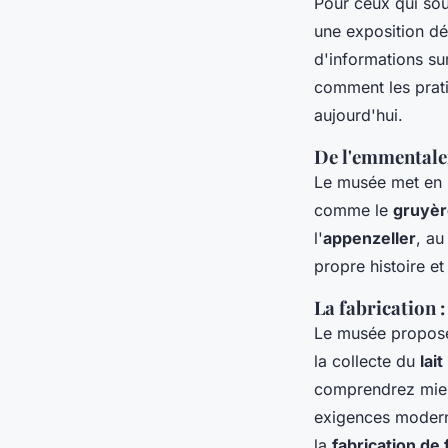
Pour ceux qui sou
une exposition d
d'informations sur
comment les prati
aujourd'hui.
De l'emmentaler
Le musée met en 
comme le
gruyèr
l'
appenzeller
, au
propre histoire et
La fabrication 
Le musée propose
la collecte du
lait
comprendrez mie
exigences moderne
la
fabrication de