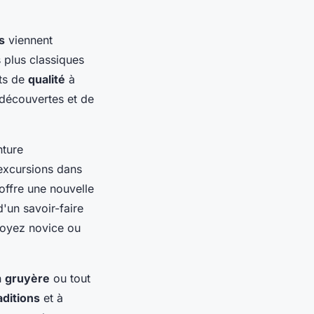
s
viennent
 plus classiques
its de
qualité
à
 découvertes et de
nture
 excursions dans
offre une nouvelle
d'un savoir-faire
 soyez novice ou
n
gruyère
ou tout
aditions
et à