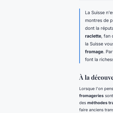
La Suisse n'
montres de pr
dont la réput
raclette
, fan
la Suisse vou
fromage
. Pa
font la riche
À la découv
Lorsque l'on pens
fromageries
sont
des
méthodes tra
faire anciens tra