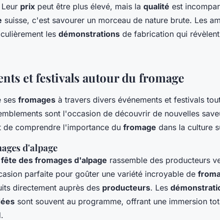
. Leur
prix
peut être plus élevé, mais la
qualité
est incompar
e
suisse, c'est savourer un morceau de nature brute. Les a
iculièrement les
démonstrations
de fabrication qui révèlent
nts et festivals autour du fromage
e ses
fromages
à travers divers événements et festivals tou
emblements sont l'occasion de découvrir de nouvelles save
et de comprendre l'importance du
fromage
dans la culture s
mages d'alpage
a
fête des fromages d'alpage
rassemble des producteurs ve
ccasion parfaite pour goûter une variété incroyable de
from
uits directement auprès des
producteurs
. Les
démonstrati
dées
sont souvent au programme, offrant une immersion tot
.