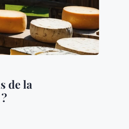
s de la
 ?