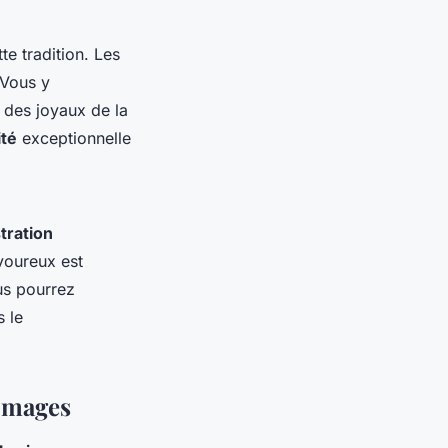
te tradition. Les
 Vous y
des joyaux de la
ité
exceptionnelle
ration
voureux est
ous pourrez
 le
romages