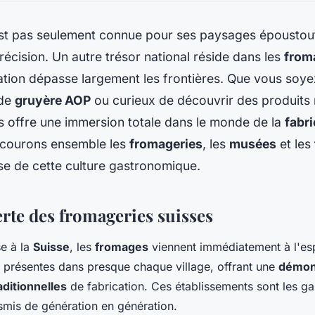
est pas seulement connue pour ses paysages époustouf
écision. Un autre trésor national réside dans les
from
ation dépasse largement les frontières. Que vous soy
 de
gruyère AOP
ou curieux de découvrir des produits
s offre une immersion totale dans le monde de la
fabri
rcourons ensemble les
fromageries
, les
musées
et les
sse de cette culture gastronomique.
erte des fromageries suisses
e à la
Suisse
, les
fromages
viennent immédiatement à l'esp
 présentes dans presque chaque village, offrant une
démon
ditionnelles
de fabrication. Ces établissements sont les ga
nsmis de génération en génération.