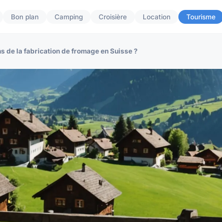
Bon plan
Camping
Croisière
Location
Tourisme
s de la fabrication de fromage en Suisse ?