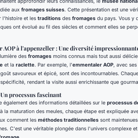
haitent approfondir leurs connaissances, le
musée national
édiée aux
fromages suisses
. Cette présentation est une vér
 l'histoire et les
traditions
des
fromages
du pays. Vous y 
ques ont évolué au fil des siècles et comment elles se perp
 AOP à l'appenzeller : Une diversité impressionnant
lumière des
fromages
moins connus mais tout aussi délicie
e
et la
raclette
. Par exemple, l'
emmentaler AOP
, avec ses
 goût savoureux et épicé, sont des incontournables. Chaqu
 spécificité, rendant la visite aussi enrichissante que gourm
: Un processus fascinant
 également des informations détaillées sur le
processus de
à la maturation des meules, chaque étape est expliquée av
ux comment les
méthodes traditionnelles
sont maintenues
s. C'est une véritable plongée dans l'univers complexe et
 fromage
.