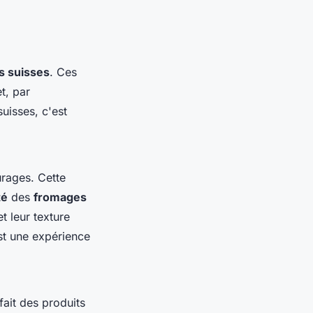
s suisses
. Ces
t, par
uisses, c'est
urages. Cette
té
des
fromages
t leur texture
est une expérience
fait des produits