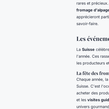
rares et précieux
fromage d'alpag
apprécieront part
savoir-faire.
Les événeme
La
Suisse
célèbr
l'année. Ces rass
les producteurs 
La fête des fro
Chaque année, l
Suisse. C'est l'o
acheter des prod
et les
visites gui
univers gourmand